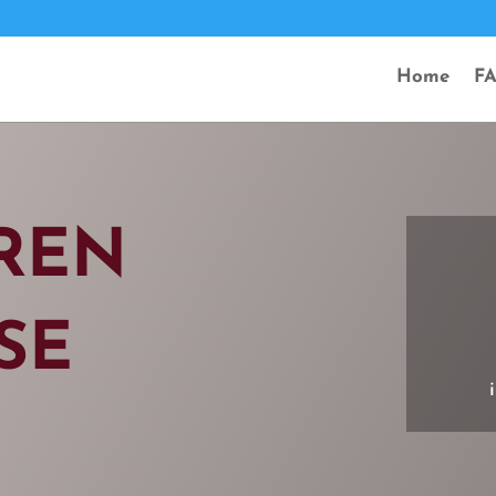
Home
F
REN
SE