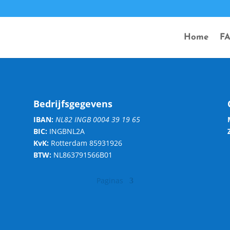
Home
F
Bedrijfsgegevens
IBAN:
NL82 INGB 0004 39 19 65
BIC:
INGBNL2A
KvK:
Rotterdam 85931926
BTW:
NL863791566B01
Paginas